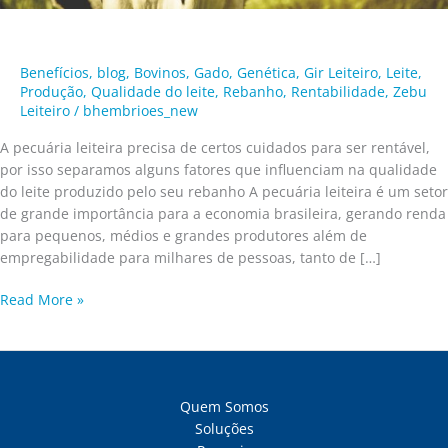
Benefícios
,
blog
,
Bovinos
,
Gado
,
Genética
,
Gir Leiteiro
,
Leite
,
Produção
,
Qualidade do leite
,
Rebanho
,
Rentabilidade
,
Zebu
Leiteiro
/
bhembrioes_new
A pecuária leiteira precisa de certos cuidados para ser rentável,
por isso separamos alguns fatores que influenciam na qualidade
do leite produzido pelo seu rebanho A pecuária leiteira é um setor
de grande importância para a economia brasileira, gerando renda
para pequenos, médios e grandes produtores além de
empregabilidade para milhares de pessoas, tanto de […]
Read More »
Quem Somos
Soluções