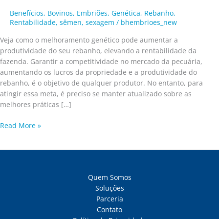
Benefícios
,
Bovinos
,
Embriões
,
Genética
,
Rebanho
,
Rentabilidade
,
sêmen
,
sexagem
/
bhembrioes_new
Veja como o melhoramento genético pode aumentar a
produtividade do seu rebanho, elevando a rentabilidade da
fazenda. Garantir a competitividade no mercado da pecuária,
aumentando os lucros da propriedade e a produtividade do
rebanho, é o objetivo de qualquer produtor. No entanto, para
atingir essa meta, é preciso se manter atualizado sobre as
melhores práticas […]
Read More »
Quem Somos
Soluções
Parceria
Contato